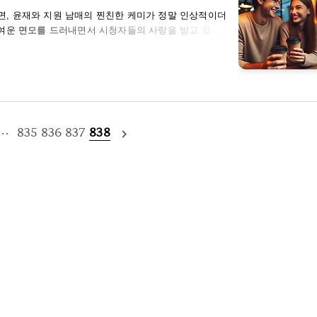
, 윤재와 지원 남매의 찐친한 케미가 정말 인상적이더
귀여운 면모를 드러내면서 시청자들의 사랑을 받고 있어
 마음이 훈훈해지더라고요. 그리고 윤재의 경우에는 동생
 면모를 보여주더라고요. 두 사람의 이런 편안하면서도
윤재와 지원 남매의 개성도 정말 돋보이더라고요. 외모부
 이해하고 배려하는 모습이 인상 깊었어요. 지원이의 도
고..
···
835
836
837
838
navigate_next