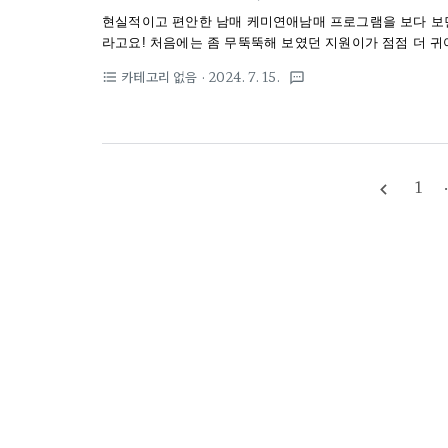
현실적이고 편안한 남매 케미연애남매 프로그램을 보다 보면
라고요! 처음에는 좀 무뚝뚝해 보였던 지원이가 점점 더 
요. 특히 오빠 윤재에 대한 지원의 누나 같은 태도는 정말
카테고리 없음
· 2024. 7. 15.
format_list_bulleted
textsms
같은 모습으로 시작해서 연애할 때는 정말 순수하고 자상한
찐한 남매 케미가 정말 대단해요 :)돋보이는 개성과 매력
터 달라보이는 이들이지만, 성격과 행동을 보면 서로를 잘
도하면서도 귀여운 반전 매력은 시청자들의 마음을 사로잡았
1
navigate_before