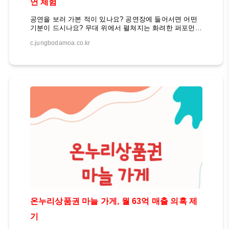
연 체험
공연을 보러 가본 적이 있나요? 공연장에 들어서면 어떤
기분이 드시나요? 무대 위에서 펼쳐지는 화려한 퍼포먼스
와 감동적인 스토리에 푹 빠져보신 적이 있나요? 패러다
c.jungbodamoa.co.kr
이스 관람평 보기 오늘은 최근 화제를 모으고 있는 뮤지
컬 '조로: 액터뮤지션'에 대해 소개하고자 합니다. 이 작품
은 배우들이 직접 악기를 연주하며 펼치는 독특한 형식의
공연으로 관객들의 큰 호응을 얻고 있습니다. 공연을 직
접 관람한 이들의 생생한 관람평을 통해 이 작품의 매력
을 느껴보시기 바랍니다. 뮤지컬 '조로: 액터뮤지션'의 기
본 정보먼저 이 작품의 기본 정보를 살펴보겠습니다. 뮤
지컬 '조로: 액터뮤지션'은 2024년 9월 11일부터 11월 17
일까지 인터파크 유니플렉스 1관에서 공연됩니다. 관람
연령은 8세 이상이며, 공연 시간은 평일 ..
온누리상품권 마늘 가게, 월 63억 매출 의혹 제
기