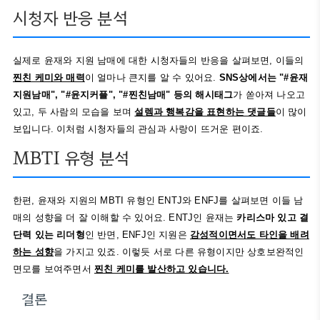
시청자 반응 분석
실제로 윤재와 지원 남매에 대한 시청자들의 반응을 살펴보면, 이들의
찐친 케미와 매력
이 얼마나 큰지를 알 수 있어요.
SNS상에서는 "#윤재
지원남매", "#윤지커플", "#찐친남매" 등의 해시태그
가 쏟아져 나오고
있고, 두 사람의 모습을 보며
설렘과 행복감을 표현하는 댓글들
이 많이
보입니다. 이처럼 시청자들의 관심과 사랑이 뜨거운 편이죠.
MBTI 유형 분석
한편, 윤재와 지원의 MBTI 유형인 ENTJ와 ENFJ를 살펴보면 이들 남
매의 성향을 더 잘 이해할 수 있어요. ENTJ인 윤재는
카리스마 있고 결
단력 있는 리더형
인 반면, ENFJ인 지원은
감성적이면서도 타인을 배려
하는 성향
을 가지고 있죠. 이렇듯 서로 다른 유형이지만 상호보완적인
면모를 보여주면서
찐친 케미를 발산하고 있습니다.
결론