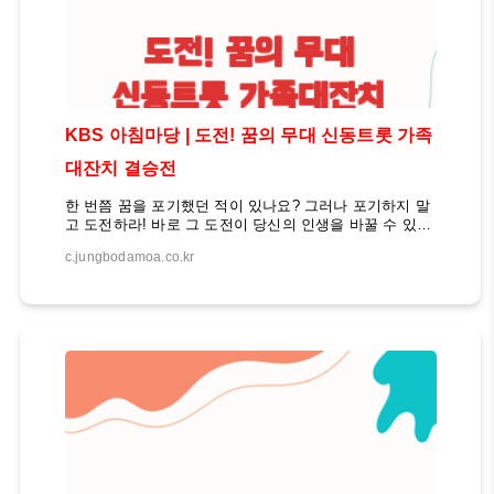
KBS 아침마당 | 도전! 꿈의 무대 신동트롯 가족
대잔치 결승전
한 번쯤 꿈을 포기했던 적이 있나요? 그러나 포기하지 말
고 도전하라! 바로 그 도전이 당신의 인생을 바꿀 수 있습
니다. 신동트롯 대잔치 보러가기 KBS 아침마당의 '도전!
c.jungbodamoa.co.kr
꿈의 무대' 코너는 평생 가수의 꿈을 가졌지만 현실적인
장벽에 부딪혔던 사람들에게 새로운 기회를 제공하고 있
습니다. 이 코너를 통해 무명 가수들은 자신의 재능을 마
음껏 펼칠 수 있게 되었고, 시청자들도 그들의 감동적인
이야기를 접할 수 있게 되었습니다. 👇 꼭! 함께 챙겨 보시
면 좋습니다. 👇✅ 이용주, 5승 도전의 주인공!✅ 산의 5승
비결! 꿈의 무대 열전 목차 도전! 꿈의 무대, 평범한 사람
들의 특별한 무대도전! 꿈의 무대는 수요일마다 생방송으
로 진행되는 전국 이야기 대회입니다. 이 코너에 출연하
는 사람들은 평범한 직장인,..