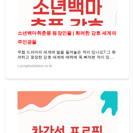
소년백마취춘풍 등장인물 | 화려한 강호 세계의
주인공들
무협 드라마의 세계에 발을 들여놓은 적이 있나요? 그 화
려하고 웅장한 강호 세계에 매력에 푹 빠져본 적이 있나
요? 그렇다면 이번에 소개할 드라마 "소년백마취춘풍"의
c.jungbodamoa.co.kr
주인공들을 만나보시는 것은 어떨까요? 강호의 주인공
들 이 드라마는 2024년 7월 19일 YOUKU에서 방영된 40
부작 무협 드라마로, 후명호와 하여가 주연을 맡았습니
다. 주인공 백리동군은 진서후부의 외손자이자 술과 무술
을 사랑하는 천재로, 그의 친구 엽운과의 재회와 성장 과
정이 주요 내용입니다. 이 드라마는 "소년가행"의 프리퀄
작품으로, 두 작품에 동일한 등장인물이 출연하기도 하고
연관 캐릭터도 많습니다. 백리동군 - 술과 무술의 천재주
인공 백리동군은 진서후부의 외손자로, 술과 무술에 모두
뛰어난 천재입니다. 그는 자유로운 영혼을 가지고..