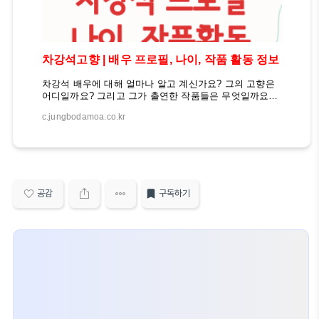
차강석고향 | 배우 프로필, 나이, 작품 활동 정보
차강석 배우에 대해 얼마나 알고 계신가요? 그의 고향은
어디일까요? 그리고 그가 출연한 작품들은 무엇일까요?
이 글을 통해 차강석 배우의 다양한 면모를 살펴보고, 그
c.jungbodamoa.co.kr
의 삶과 작품 활동에 대해 자세히 알아보도록 하겠습니
다. 엔믹스 설윤 궁금해? 차강석은 대한민국의 뮤지컬 배
우로, 다양한 작품에 출연하며 실력을 인정받고 있습니
다. 그의 고향과 배경, 그리고 주요 작품 활동을 살펴봄으
로써 그가 어떤 배우인지 더 깊이 이해할 수 있을 것입니
다. 차강석의 고향과 배경차강석은 1990년 7월 27일 경기
도 평택에서 태어났습니다. 현재 나이는 33세이며, 키는
공감
구독하기
178cm, 몸무게는 60kg입니다. 그는 청주대학교 연극영화
과를 졸업했고, 현재 명지대학교 대학원 뮤지컬공연 석사
과정에 재학 중입니다. 김태리의 숨겨진 면..