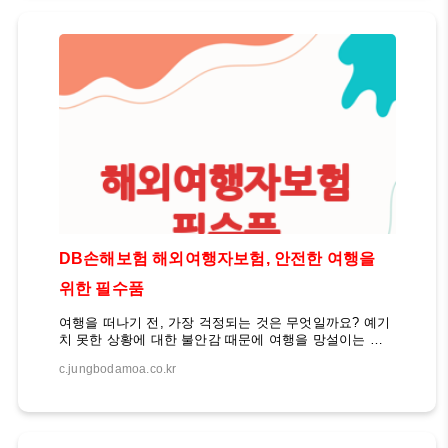
요안나 씨와 남편 정성민 씨의 감동적인 이야기를 살펴보
겠습니다. 그들의 삶을 통해 우리는 사랑과 가족의 의미,
그리고 절대 포기하지 말아야 할 인생의 가치들을 발견할
수 있을 것입니다. 운명적인 만남과 사랑의 시작김요안나
씨(39세)와 정성민 씨(41세)는 29년 전 성당에서 처음 만
났습니다. 당시 그들은 서로에게 첫사랑이 되었고, 어려
운 환경 속에서도 함께 성장해나갔습니다. 두..
DB손해보험 해외여행자보험, 안전한 여행을
위한 필수품
여행을 떠나기 전, 가장 걱정되는 것은 무엇일까요? 예기
치 못한 상황에 대한 불안감 때문에 여행을 망설이는 분
들이 많습니다. 하지만 이제 그런 걱정은 덜어도 좋습니
c.jungbodamoa.co.kr
다. DB손해보험의 해외여행자보험이 여러분의 안전한 여
행을 책임지겠습니다. 여행자보험 청구 팩스 해외여행은
언제나 새로운 경험과 즐거움을 선사하지만, 예상치 못한
상황에 휘말릴 수 있습니다. 질병, 상해, 분실, 지연 등 다
양한 위험에 노출되어 있죠. 이럴 때 든든한 보험이 있다