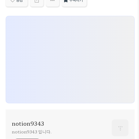
공감
구독하기
영하며 가족을 위해 헌신하는 평범한 청년입니다. 하지만
그의 인생은 갑자기 재벌가 여성 최시우와의 인연으로 인
해 뒤바뀌게 됩니다. 이 드라마는 이러한 양남진의 운명 ..
notion9343
notion9343 입니다.