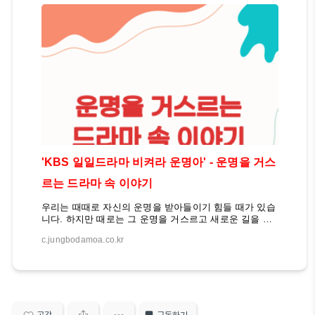
면 여행을 더욱 안심하고 즐길 수 있습니다. 그래서 DB손
해보험의 해외여행자보험은 필수품이 되고 있습니다. DB
손해보험 해외여행자보험, 어떤 혜택이 있나요?DB손해
보험 해외여행자보험은 여행객들의 다양한 니즈를 충족
시키기 위해 폭넓은 보장 범위를 제공합니다. 질병이나
상..
'KBS 일일드라마 비켜라 운명아' - 운명을 거스
르는 드라마 속 이야기
우리는 때때로 자신의 운명을 받아들이기 힘들 때가 있습
니다. 하지만 때로는 그 운명을 거스르고 새로운 길을 개
척하는 것이 중요할 수 있습니다. 그렇다면 과연 우리는
c.jungbodamoa.co.kr
어떻게 운명을 극복하고 자신만의 길을 찾아갈 수 있을까
요? 결혼할까 말까 맹꽁이? KBS 1TV의 일일드라마 "비
켜라 운명아"는 바로 이러한 질문에 대한 답을 제시해줍
니다. 이 드라마는 평범한 시골 청년 양남진의 유쾌하고
통쾌한 운명 개척기를 그리며, 우리에게 삶의 의미와 가
치를 되새기게 합니다. 평범한 청년 양남진의 운명 뒤집
기주인공 양남진은 작은 어촌 마을에서 인력사무소를 운